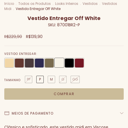
Início
.
Todos os Produtos
.
Looks Inteiros
.
Vestidos
.
Vestidos
Midi
.
Vestido Entregar Off White
Vestido Entregar Off White
SKU:
87001BR2-P
R$229,90
R$139,90
VESTIDO ENTREGAR:
PP
P
M
G
GG
TAMANHO
MEIOS DE PAGAMENTO
Clássico e sofisticado, este vestido midi em Viscose