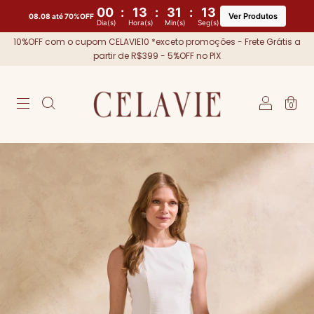
00
:
13
:
31
:
12
Ver Produtos
08.08 até 70%OFF
Dia(s)
Hora(s)
Min(s)
Seg(s)
10%OFF com o cupom CELAVIE10 *exceto promoções - Frete Grátis a
partir de R$399 - 5%OFF no PIX
0