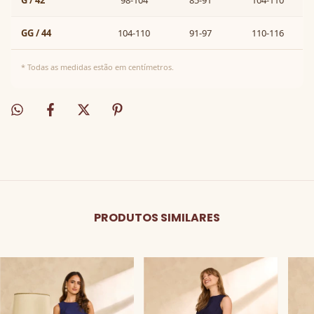
G / 42
98-104
85-91
104-110
GG / 44
104-110
91-97
110-116
* Todas as medidas estão em centímetros.
PRODUTOS SIMILARES