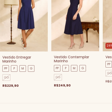
26
Vestido Contemplar
Ves
Vestido Entregar
Marinho
Marinho
PP
PP
P
M
G
PP
P
M
G
GG
GG
GG
R$2
R$249,90
R$229,90