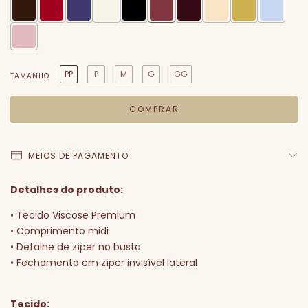
PP
P
M
G
GG
TAMANHO
MEIOS DE PAGAMENTO
Detalhes do produto:
• Tecido Viscose Premium
• Comprimento midi
• Detalhe de zíper no busto
• Fechamento em zíper invisível lateral
Tecido: