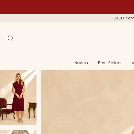
10%OFF com 
New in
Best Sellers
V