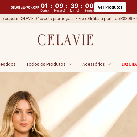
01
:
09
:
38
:
59
Ver Produtos
08.08 até 70%OFF
Dia(s)
Hora(s)
Min(s)
Seg(s)
o cupom CELAVIE10 *exceto promoções - Frete Grátis a partir de R$399 - 
estidos
Todos os Produtos
Acessórios
LIQUID