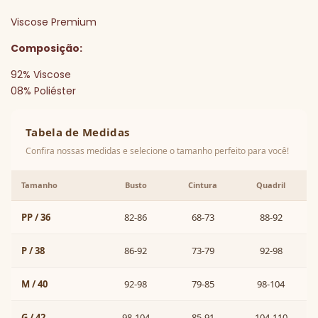
Viscose Premium
Composição:
92% Viscose
08% Poliéster
Tabela de Medidas
Confira nossas medidas e selecione o tamanho perfeito para você!
Tamanho
Busto
Cintura
Quadril
PP / 36
82-86
68-73
88-92
P / 38
86-92
73-79
92-98
M / 40
92-98
79-85
98-104
G / 42
98-104
85-91
104-110