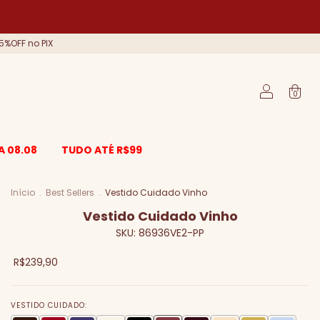
5%OFF no PIX
0
A 08.08
TUDO ATÉ R$99
Início
.
Best Sellers
.
Vestido Cuidado Vinho
Vestido Cuidado Vinho
SKU:
86936VE2-PP
R$239,90
VESTIDO CUIDADO: