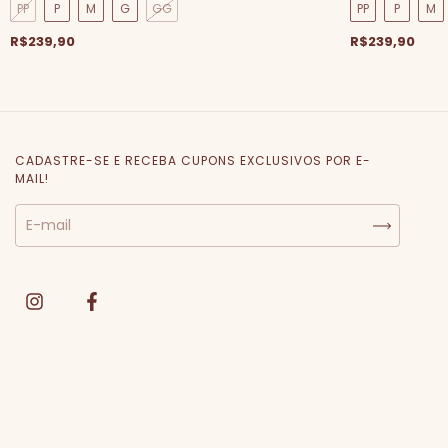
PP
P
M
G
GG
PP
P
M
R$239,90
R$239,90
CADASTRE-SE E RECEBA CUPONS EXCLUSIVOS POR E-
MAIL!