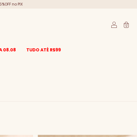
5%OFF no PIX
0
A 08.08
TUDO ATÉ R$99