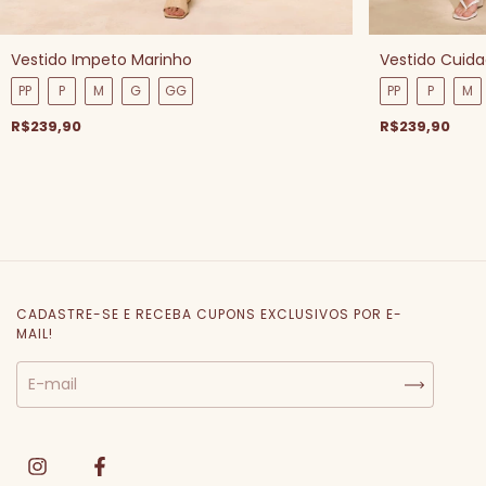
Vestido Impeto Marinho
Vestido Cuid
PP
P
M
G
GG
PP
P
M
R$239,90
R$239,90
CADASTRE-SE E RECEBA CUPONS EXCLUSIVOS POR E-
MAIL!