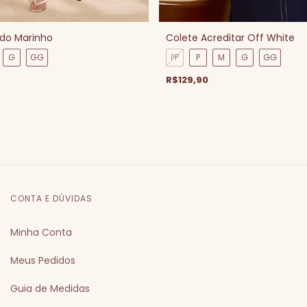
ado Marinho
Colete Acreditar Off White
G
GG
PP
P
M
G
GG
R$129,90
CONTA E DÚVIDAS
Minha Conta
Meus Pedidos
Guia de Medidas