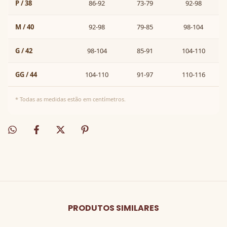
P / 38
86-92
73-79
92-98
M / 40
92-98
79-85
98-104
G / 42
98-104
85-91
104-110
GG / 44
104-110
91-97
110-116
* Todas as medidas estão em centímetros.
PRODUTOS SIMILARES