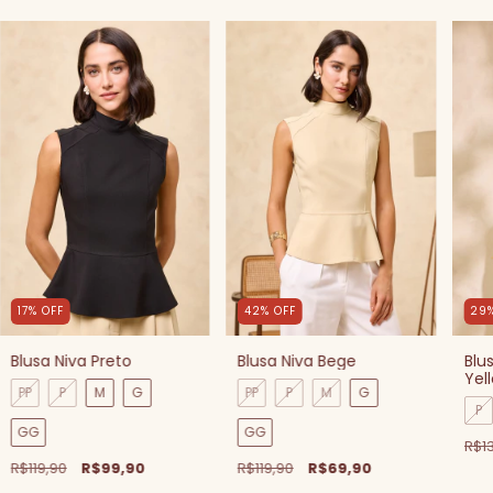
17
%
OFF
42
%
OFF
29
Blusa Niva Preto
Blusa Niva Bege
Blu
Yel
PP
P
M
G
PP
P
M
G
P
GG
GG
R$1
R$119,90
R$99,90
R$119,90
R$69,90