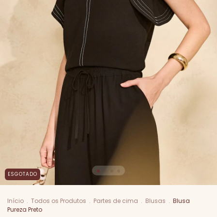
ESGOTADO
Início
.
Todos os Produtos
.
Partes de cima
.
Blusas
.
Blusa
Pureza Preto