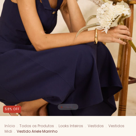
58
%
OFF
Início
.
Todos os Produtos
.
Looks Inteiros
.
Vestidos
.
Vestidos
Midi
.
Vestido Ariele Marinho