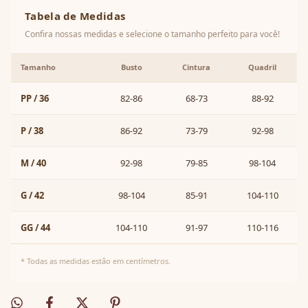
Tabela de Medidas
Confira nossas medidas e selecione o tamanho perfeito para você!
Tamanho
Busto
Cintura
Quadril
PP / 36
82-86
68-73
88-92
P / 38
86-92
73-79
92-98
M / 40
92-98
79-85
98-104
G / 42
98-104
85-91
104-110
GG / 44
104-110
91-97
110-116
* Todas as medidas estão em centímetros.