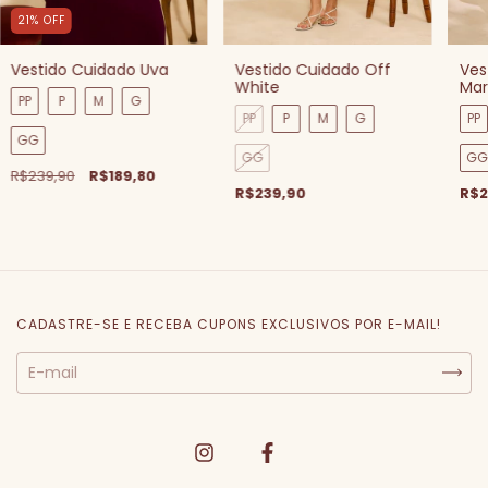
21
%
OFF
Vestido Cuidado Uva
Vestido Cuidado Off
Ves
White
Mar
PP
P
M
G
PP
P
M
G
PP
GG
GG
GG
R$239,90
R$189,80
R$239,90
R$2
CADASTRE-SE E RECEBA CUPONS EXCLUSIVOS POR E-MAIL!