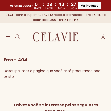
01
:
09
:
43
:
27
Ver Produtos
08.08 até 70%OFF
Dia(s)
Hora(s)
Min(s)
Seg(s)
10%OFF com o cupom CELAVIE10 *exceto promoções - Frete Grátis a
partir de R$399 - 5%OFF no PIX
0
Erro - 404
Desculpe, mas a página que você está procurando não
existe.
Talvez você se interesse pelos seguintes