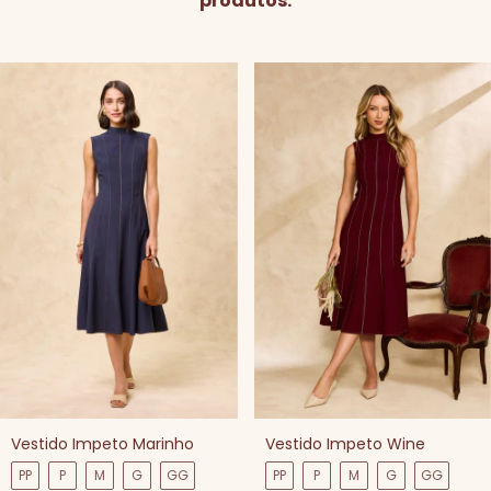
produtos.
Vestido Impeto Marinho
Vestido Impeto Wine
PP
P
M
G
GG
PP
P
M
G
GG